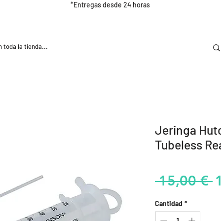
*Entregas desde 24 horas
DOOR
NUTRICIÓN E HIDRATRACIÓN
TRAINING
Jeringa Hut
Tubeless Re
P
 15,00 € 
Cantidad
*