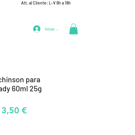
Att. al Cliente: L-V 9h a 18h
Iniciar Sesión
LIFESTYLE
+ DEPORTES
EQUIPAMIENTO EQUIPOS
chinson para
ady 60ml 25g
recio
Precio
13,50 €
de
oferta