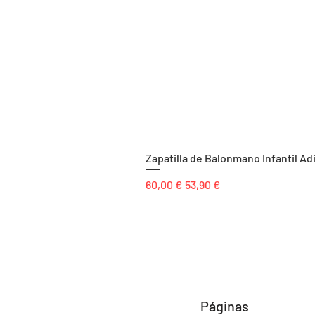
Zapatilla de Balonmano Infantil Ad
Precio
Precio de oferta
60,00 €
53,90 €
Páginas