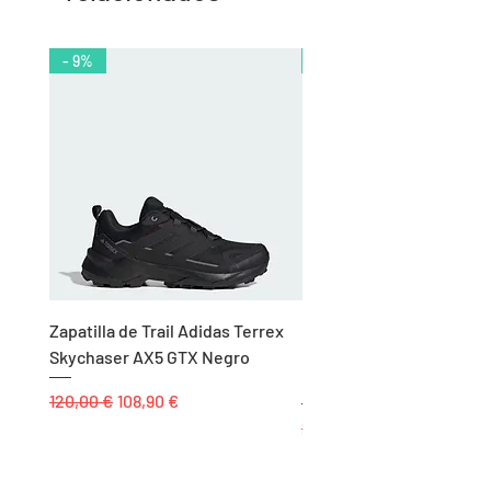
- 9%
- 10%
Zapatilla de Trail Adidas Terrex
Rodillera de Niño
Skychaser AX5 GTX Negro
Balonmano/Voleibol Adid
Negro
Precio
Precio de oferta
120,00 €
108,90 €
Precio
25,00 €