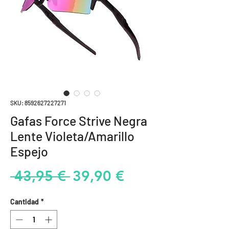
SKU: 8592627227271
Gafas Force Strive Negra
Lente Violeta/Amarillo
Espejo
Precio
Precio
 43,95 € 
39,90 €
de
Cantidad
*
oferta