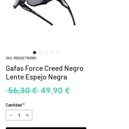
SKU: 8592627163982
Gafas Force Creed Negro
Lente Espejo Negra
Precio
Precio
 56,30 € 
49,90 €
de
Cantidad
*
oferta