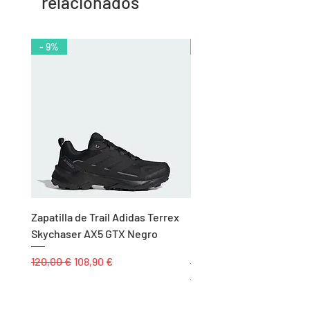
relacionados
- 9%
- 10%
Zapatilla de Trail Adidas Terrex
Rodillera de Niño
Skychaser AX5 GTX Negro
Balonmano/Voleibol Adid
Negro
Precio
Precio de oferta
120,00 €
108,90 €
Precio
25,00 €