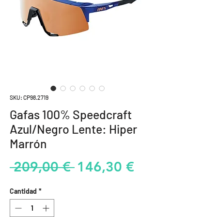
SKU: CP98.2719
Gafas 100% Speedcraft
Azul/Negro Lente: Hiper
Marrón
Precio
Precio
 209,00 € 
146,30 €
de
Cantidad
*
oferta