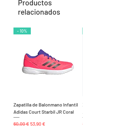
Productos
relacionados
- 10%
- 9%
Zapatilla de Balonmano Infantil
Zapatilla de Balonmano I
Adidas Court Starbil JR Coral
Adidas Ligra 8 K Blanco
Precio
Precio de oferta
Precio
60,00 €
53,90 €
55,00 €