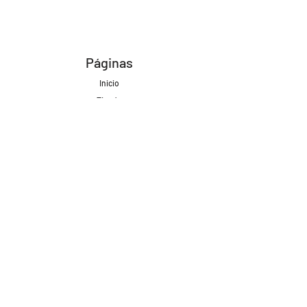
Páginas
Inicio
Tienda
Proyectos
Contacto
Formas de Pago
Envíos realizados con