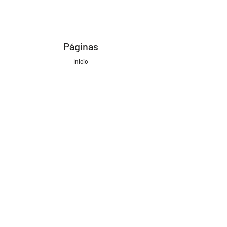
Páginas
Inicio
Tienda
Proyectos
Contacto
Formas de Pago
Envíos realizados con