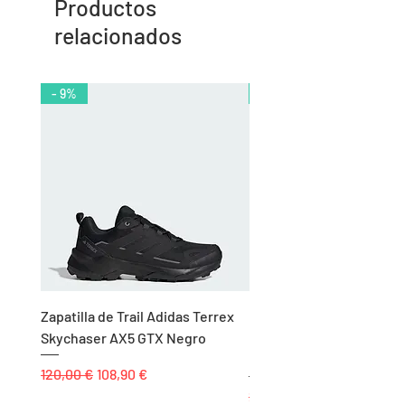
Productos
relacionados
- 9%
- 10%
Zapatilla de Trail Adidas Terrex
Rodillera de Niño
Skychaser AX5 GTX Negro
Balonmano/Voleibol Adid
Negro
Precio
Precio de oferta
120,00 €
108,90 €
Precio
25,00 €