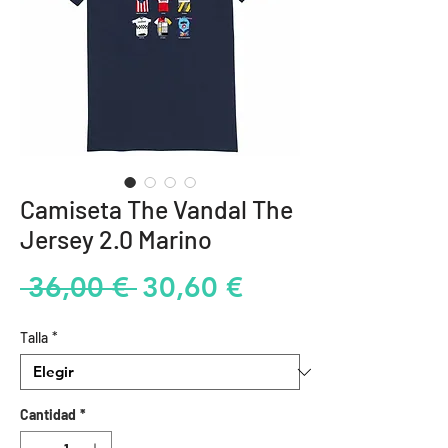
Camiseta The Vandal The
Jersey 2.0 Marino
Precio
Precio
 36,00 € 
30,60 €
de
Talla
*
oferta
Cantidad
*