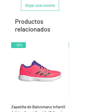
Dejar una reseña
Productos
relacionados
- 10%
- 9%
Zapatilla de Balonmano Infantil
Zapatilla de Balonmano I