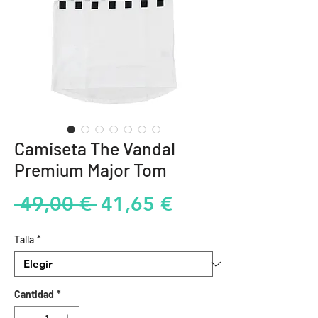
Camiseta The Vandal
Premium Major Tom
Precio
Precio
 49,00 € 
41,65 €
de
Talla
*
oferta
Cantidad
*