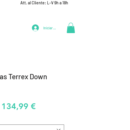
Att. al Cliente: L-V 9h a 18h
Iniciar Sesión
LIFESTYLE
+ DEPORTES
EQUIPAMIENTO EQUIPOS
as Terrex Down
Precio
Precio
134,99 €
de
oferta