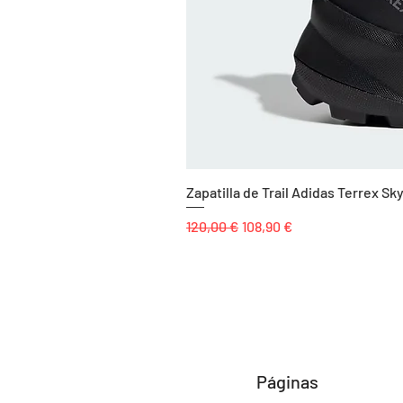
Zapatilla de Trail Adidas Terrex 
Precio
Precio de oferta
120,00 €
108,90 €
Páginas