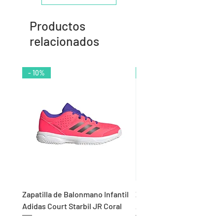
Productos
relacionados
- 10%
- 9%
Zapatilla de Balonmano Infantil
Zapatilla de Balonmano I
Adidas Court Starbil JR Coral
Adidas Ligra 8 K Blanco