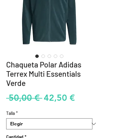
Chaqueta Polar Adidas
Terrex Multi Essentials
Verde
Precio
Precio
 50,00 € 
42,50 €
de
Talla
*
oferta
Cantidad
*