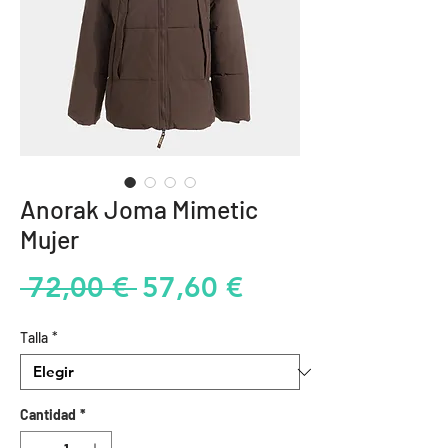
Anorak Joma Mimetic
Mujer
Precio
Precio
 72,00 € 
57,60 €
de
Talla
*
oferta
Cantidad
*