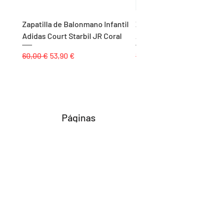
Zapatilla de Balonmano Infantil
Zapatilla de Balonmano I
Adidas Court Starbil JR Coral
Adidas Ligra 8 K Blanco
Precio
Precio de oferta
Precio
60,00 €
53,90 €
55,00 €
Páginas
Inicio
Tienda
Proyectos
Contacto
Formas de Pago