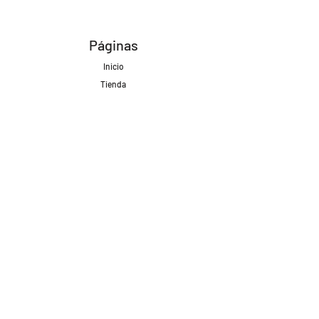
Páginas
Inicio
Tienda
Proyectos
Contacto
Formas de Pago
Envíos realizados con