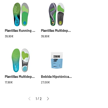
Plantillas Running Sidas 3Feet Protect Mid
Plantillas Multideporte Sidas 3Feet Activ Mid
39,90€
39,90€
Plantillas Multideporte Sidas Max Protect Activ´Slim
Bebida Hipotónica Hydrazero 225g 226ERS
17,90€
27,00€
/
1
2