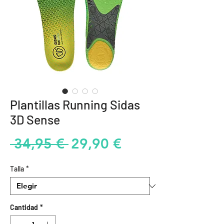
Plantillas Running Sidas
3D Sense
Precio
Precio
 34,95 € 
29,90 €
de
Talla
*
oferta
Cantidad
*