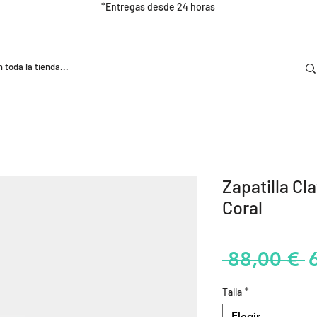
*Entregas desde 24 horas
DOOR
NUTRICIÓN E HIDRATRACIÓN
TRAINING
Zapatilla Cl
Coral
P
 88,00 € 
Talla
*
Elegir