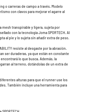
ning o carreras de campo a través. Modelo
etismo con clavos para mejorar el agarre al
la mesh transpirable y ligera, sujeta por
sellado con la tecnología Joma SPORTECH. Al
pta al pie y lo sujeta sin añadir extra de peso.
BILITY resiste al desgaste por la abrasión.
tan ser duraderas, ya que están en constante
ta encontrará lo que busca. Además, la
agarran al terreno, dotándolas de un extra de
diferentes alturas para que el runner use los
des. También incluye una herramienta para
gía SPORTECH