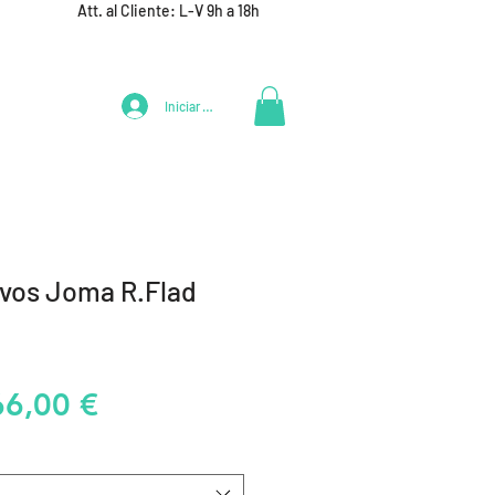
Att. al Cliente: L-V 9h a 18h
Iniciar Sesión
LIFESTYLE
+ DEPORTES
EQUIPAMIENTO EQUIPOS
avos Joma R.Flad
recio
Precio
66,00 €
de
oferta