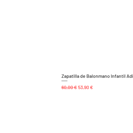
Zapatilla de Balonmano Infantil Ad
Precio
Precio de oferta
60,00 €
53,90 €