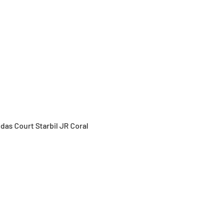
Vista rápida
idas Court Starbil JR Coral