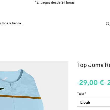
*Entregas desde 24 horas
DOOR
NUTRICIÓN E HIDRATRACIÓN
TRAINING
Top Joma Re
P
 29,00 € 
Talla
*
Elegir