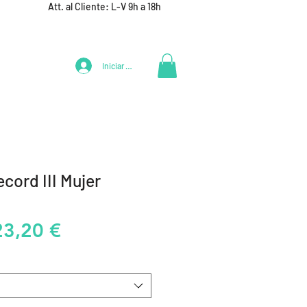
Att. al Cliente: L-V 9h a 18h
Iniciar Sesión
LIFESTYLE
+ DEPORTES
EQUIPAMIENTO EQUIPOS
cord III Mujer
recio
Precio
23,20 €
de
oferta