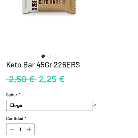
Keto Bar 45Gr 226ERS
Precio
Precio
 2,50 € 
2,25 €
de
Sabor
*
oferta
Cantidad
*