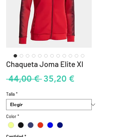
Chaqueta Joma Elite XI
Precio
Precio
 44,00 € 
35,20 €
de
Talla
*
oferta
Color
*
Cantidad
*