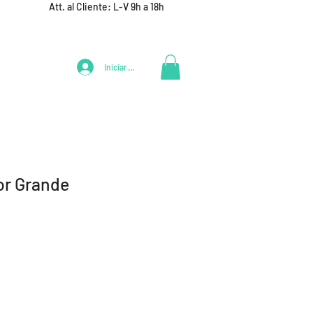
Att. al Cliente: L-V 9h a 18h
Iniciar Sesión
LIFESTYLE
+ DEPORTES
EQUIPAMIENTO EQUIPOS
or Grande
ecio