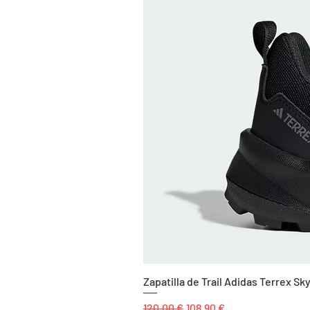
Zapatilla de Trail Adidas Terrex 
Precio
Precio de oferta
120,00 €
108,90 €