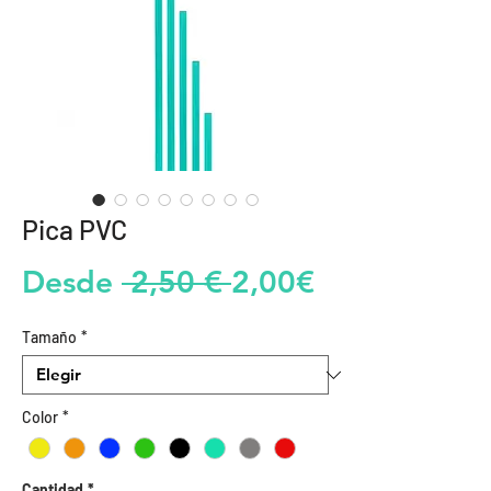
Pica PVC
Precio
Precio
Desde
 2,50 € 
2,00€
de
Tamaño
*
oferta
Color
*
Cantidad
*