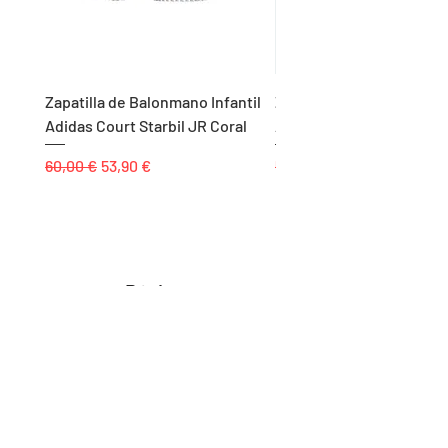
Zapatilla de Balonmano Infantil
Zapatilla de Balonmano I
Adidas Court Starbil JR Coral
Adidas Ligra 8 K Blanco
Precio
Precio de oferta
Precio
60,00 €
53,90 €
55,00 €
Páginas
Inicio
Tienda
Proyectos
Contacto