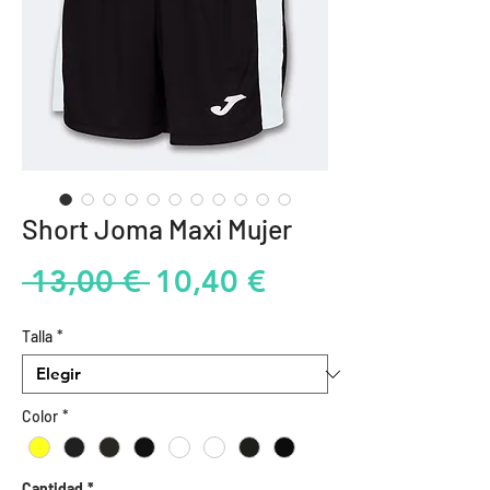
Short Joma Maxi Mujer
Precio
Precio
 13,00 € 
10,40 €
de
Talla
*
oferta
Color
*
Cantidad
*