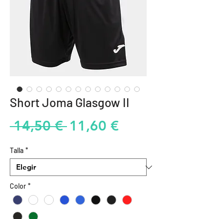
Short Joma Glasgow II
Precio
Precio
 14,50 € 
11,60 €
de
Talla
*
oferta
Color
*