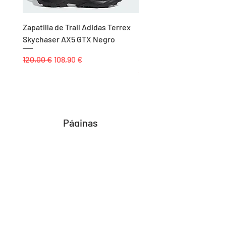
Zapatilla de Trail Adidas Terrex
Rodillera de Niño
Skychaser AX5 GTX Negro
Balonmano/Voleibol Adid
Negro
Precio
Precio de oferta
120,00 €
108,90 €
Precio
25,00 €
Páginas
Inicio
Tienda
Proyectos
Contacto
Formas de Pago