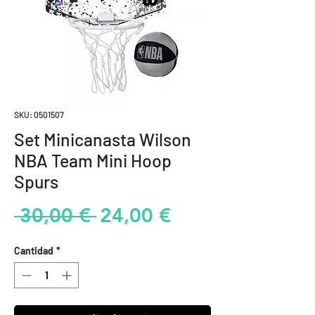
SKU: 0501507
Set Minicanasta Wilson
NBA Team Mini Hoop
Spurs
Precio
Precio
 30,00 € 
24,00 €
de
Cantidad
*
oferta