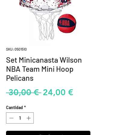
SKU: 0501510
Set Minicanasta Wilson
NBA Team Mini Hoop
Pelicans
Precio
Precio
 30,00 € 
24,00 €
de
Cantidad
*
oferta