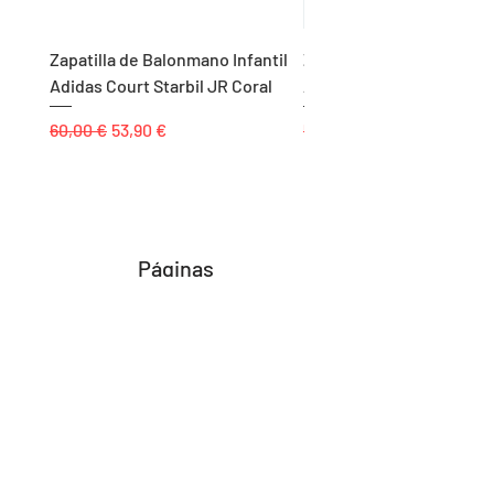
Zapatilla de Balonmano Infantil
Zapatilla de Balonmano I
Adidas Court Starbil JR Coral
Adidas Ligra 8 K Blanco
Precio
Precio de oferta
Precio
60,00 €
53,90 €
55,00 €
Páginas
Inicio
Tienda
Proyectos
Contacto
Formas de Pago