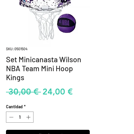
SKU: 0501504
Set Minicanasta Wilson
NBA Team Mini Hoop
Kings
Precio
Precio
 30,00 € 
24,00 €
de
Cantidad
*
oferta