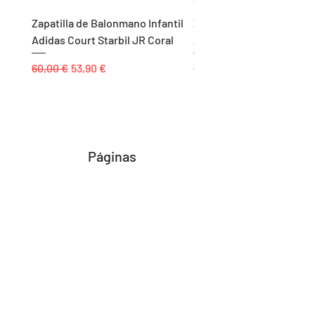
Zapatilla de Balonmano Infantil
Zapatilla de Balonmano I
Adidas Court Starbil JR Coral
Adidas Ligra 8 K Blanco
Precio
Precio de oferta
Precio
60,00 €
53,90 €
55,00 €
Páginas
Inicio
Tienda
Proyectos
Contacto
Formas de Pago