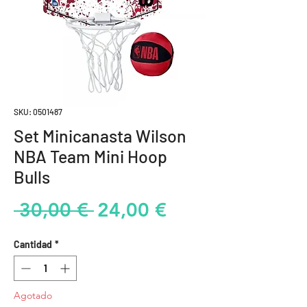
SKU: 0501487
Set Minicanasta Wilson
NBA Team Mini Hoop
Bulls
Precio
Precio
 30,00 € 
24,00 €
de
Cantidad
*
oferta
Agotado