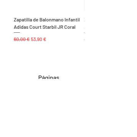
Zapatilla de Balonmano Infantil
Zapatilla de Balonmano I
Adidas Court Starbil JR Coral
Adidas Ligra 8 K Blanco
Precio
Precio de oferta
Precio
60,00 €
53,90 €
55,00 €
Páginas
Inicio
Tienda
Proyectos
Contacto
Formas de Pago