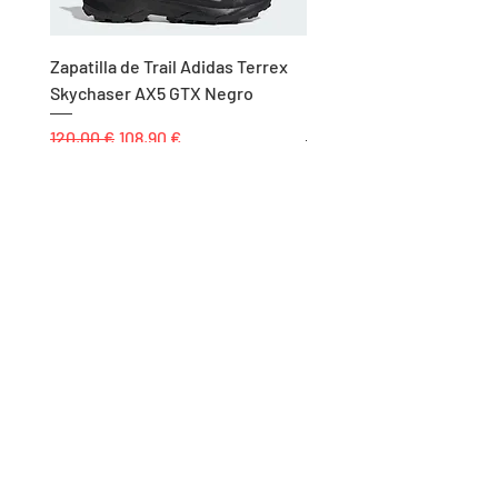
Zapatilla de Trail Adidas Terrex
Rodillera de Niño
Skychaser AX5 GTX Negro
Balonmano/Voleibol Adid
Negro
Precio
Precio de oferta
120,00 €
108,90 €
Precio
25,00 €
Páginas
Inicio
Tienda
Proyectos
Contacto
Formas de Pago