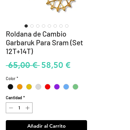
Roldana de Cambio
Garbaruk Para Sram (Set
12T+14T)
Precio
Precio
 65,00 € 
58,50 €
de
Color
*
oferta
Cantidad
*
Añadir al Carrito