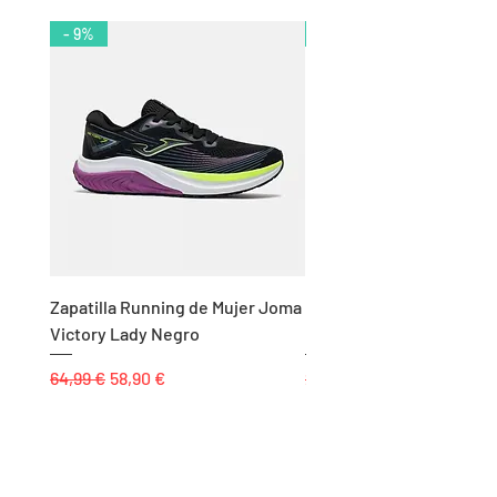
- 9%
- 10%
Zapatilla Running de Mujer Joma
Calcetín Alto Incylence 
Victory Lady Negro
Running
Precio
Precio de oferta
Precio
64,99 €
58,90 €
20,00 €