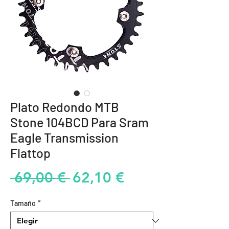
Plato Redondo MTB
Stone 104BCD Para Sram
Eagle Transmission
Flattop
Precio
Precio
 69,00 € 
62,10 €
de
Tamaño
*
oferta