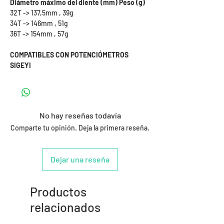
Diámetro máximo del diente (mm) Peso (g)
32T -> 137,5mm , 39g
34T -> 146mm , 51g
36T -> 154mm , 57g
COMPATIBLES CON POTENCIÓMETROS
SIGEYI
No hay reseñas todavía
Comparte tu opinión. Deja la primera reseña.
Dejar una reseña
Productos
relacionados