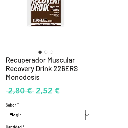
Recuperador Muscular
Recovery Drink 226ERS
Monodosis
Precio
Precio
 2,80 € 
2,52 €
de
Sabor
*
oferta
Cantidad
*