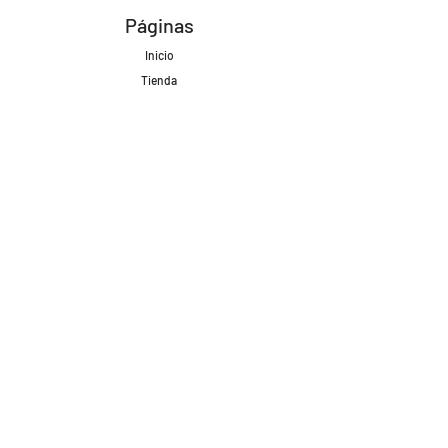
Páginas
Inicio
Tienda
Proyectos
Contacto
Formas de Pago
Envíos realizados con
Redes Sociales