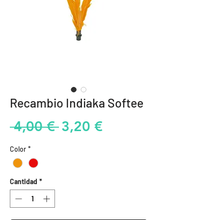
Recambio Indiaka Softee
Precio
Precio
 4,00 € 
3,20 €
de
Color
*
oferta
Cantidad
*