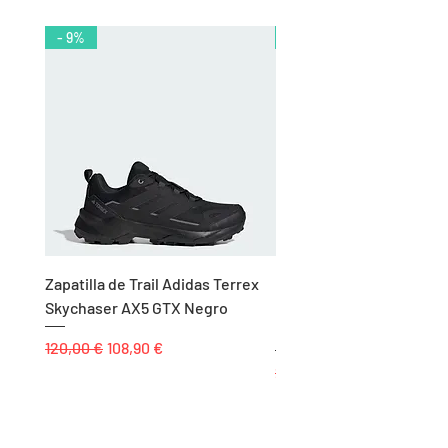
- 9%
- 10%
Zapatilla de Trail Adidas Terrex
Rodillera de Niño
Skychaser AX5 GTX Negro
Balonmano/Voleibol Adid
Negro
Precio
Precio de oferta
120,00 €
108,90 €
Precio
25,00 €