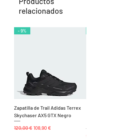
Productos
relacionados
- 9%
- 10%
Zapatilla de Trail Adidas Terrex
Rodillera de Niño
Skychaser AX5 GTX Negro
Balonmano/Voleibol Adid
Negro
Precio
Precio de oferta
120,00 €
108,90 €
Precio
25,00 €