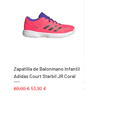
Zapatilla de Balonmano Infantil
Zapatilla de Balonmano I
Adidas Court Starbil JR Coral
Adidas Ligra 8 K Blanco
Precio
Precio de oferta
Precio
60,00 €
53,90 €
55,00 €
Páginas
Inicio