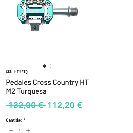
SKU: HTM2TQ
Pedales Cross Country HT
M2 Turquesa
Precio
Precio
 132,00 € 
112,20 €
de
Cantidad
*
oferta