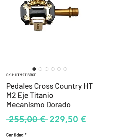
SKU: HTM2TISBGD
Pedales Cross Country HT
M2 Eje Titanio
Mecanismo Dorado
Precio
Precio
 255,00 € 
229,50 €
de
Cantidad
*