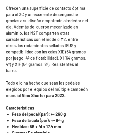
Ofrecen una superficie de contacto óptima
para el XC y un excelente desenganche
gracias a su diseño empotrado alrededor del
eje. Además del cuerpo mecanizado en
aluminio, los M2T comparten otras
características con el modelo M2, entre
otros, los rodamientos sellados IGUS y
compatibilidad con las calas X1E (64 gramos
por juego, 4º de flotabilidad), X1 (64 gramos,
4º) y X1F (64 gramos, 8º). Resistentes al
barro.
Todo ello ha hecho que sean los pedales
elegidos por el equipo del múltiple campeón
mundial
Nino Shurter para 2022.
Características
Peso del pedal (par): +- 260 g
Peso de la cala (par): +- 64 g
Medidas: 56 x 41 x 17.4 mm
Cuerpo: De aluminio