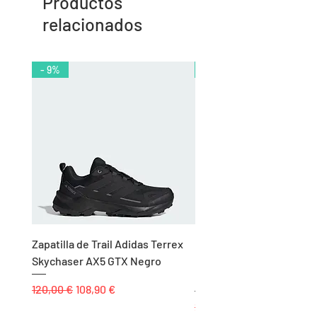
Productos
relacionados
- 9%
- 10%
Zapatilla de Trail Adidas Terrex
Rodillera de Niño
Skychaser AX5 GTX Negro
Balonmano/Voleibol Adid
Negro
Precio
Precio de oferta
120,00 €
108,90 €
Precio
25,00 €