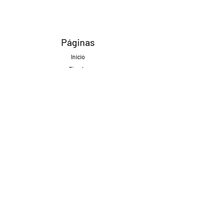
Páginas
Inicio
Tienda
Proyectos
Contacto
Formas de Pago
Envíos realizados con