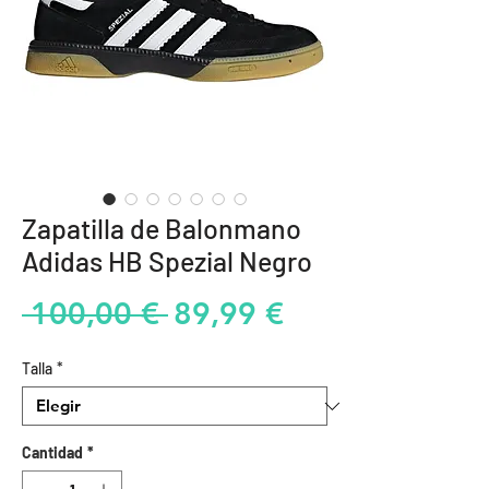
Zapatilla de Balonmano
Adidas HB Spezial Negro
Precio
Precio
 100,00 € 
89,99 €
de
Talla
*
oferta
Cantidad
*