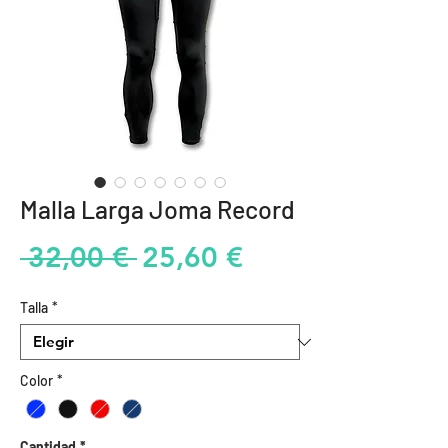
Malla Larga Joma Record
Precio
Precio
 32,00 € 
25,60 €
de
Talla
*
oferta
Color
*
Cantidad
*