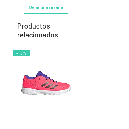
Dejar una reseña
Productos
relacionados
- 10%
- 9%
Zapatilla de Balonmano Infantil
Zapatilla de Balonmano I