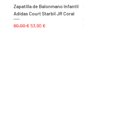
Zapatilla de Balonmano Infantil
Zapatilla de Balonmano I
Adidas Court Starbil JR Coral
Adidas Ligra 8 K Blanco
Precio
Precio de oferta
Precio
60,00 €
53,90 €
55,00 €
Páginas
Inicio
Tienda
Proyectos
Contacto
Formas de Pago