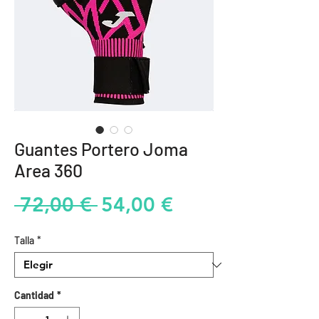
Guantes Portero Joma
Area 360
Precio
Precio
 72,00 € 
54,00 €
de
Talla
*
oferta
Cantidad
*