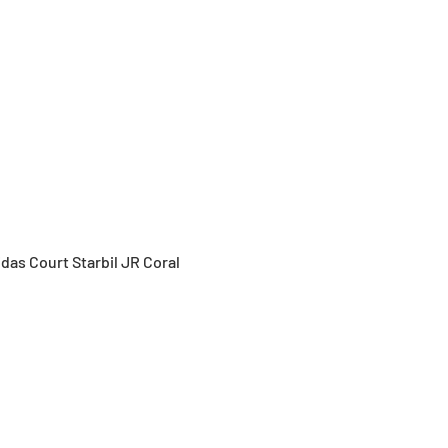
Vista rápida
idas Court Starbil JR Coral