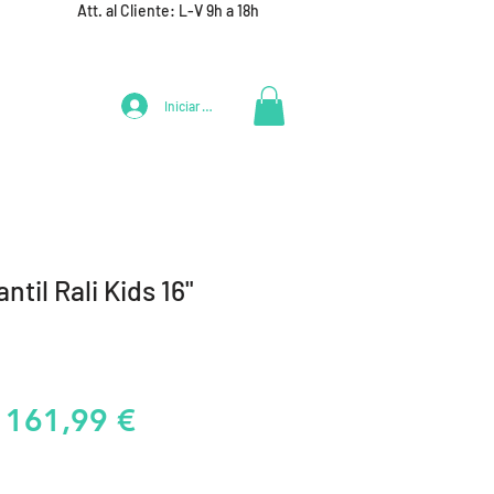
Att. al Cliente: L-V 9h a 18h
Iniciar Sesión
LIFESTYLE
+ DEPORTES
EQUIPAMIENTO EQUIPOS
antil Rali Kids 16"
Precio
Precio
161,99 €
de