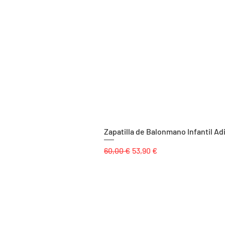
Zapatilla de Balonmano Infantil Ad
Precio
Precio de oferta
60,00 €
53,90 €