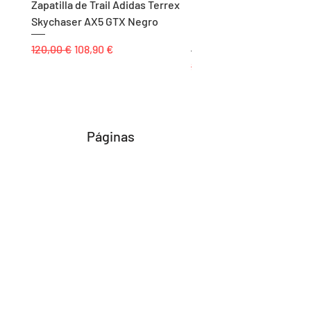
Zapatilla de Trail Adidas Terrex
Rodillera de Niño
Skychaser AX5 GTX Negro
Balonmano/Voleibol Adid
Negro
Precio
Precio de oferta
120,00 €
108,90 €
Precio
25,00 €
Páginas
Inicio
Tienda
Proyectos
Contacto
Formas de Pago