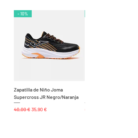
- 10%
- 11%
Zapatilla de Niño Joma
Chándal de Hombre Adid
Supercross JR Negro/Naranja
Bandas Algodón Marino
Precio
Precio de oferta
Precio
40,00 €
35,90 €
85,00 €