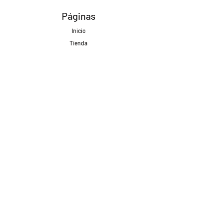
Páginas
Inicio
Tienda
Proyectos
Contacto
Formas de Pago
Envíos realizados con
Redes Sociales