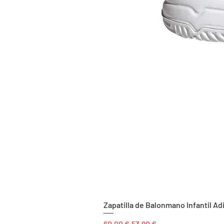
Zapatilla de Balonmano Infantil Ad
Precio
Precio de oferta
60,00 €
53,90 €