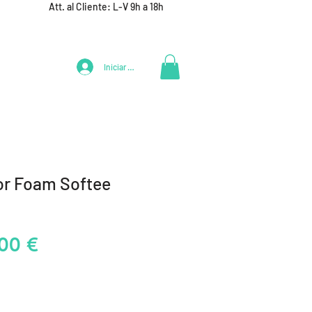
Att. al Cliente: L-V 9h a 18h
Iniciar Sesión
LIFESTYLE
+ DEPORTES
EQUIPAMIENTO EQUIPOS
or Foam Softee
ecio
Precio
00 €
de
oferta