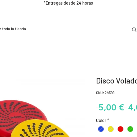
*Entregas desde 24 horas
DOOR
NUTRICIÓN E HIDRATRACIÓN
TRAINING
Disco Volad
SKU: 24399
Pr
 5,00 € 
4,
Color
*