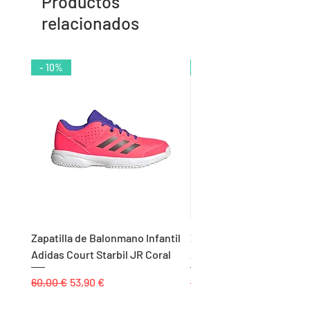
Productos
relacionados
- 10%
- 9%
Zapatilla de Balonmano Infantil
Zapatilla de Balonmano I
Adidas Court Starbil JR Coral
Adidas Ligra 8 K Blanco
Precio
Precio de oferta
Precio
60,00 €
53,90 €
55,00 €