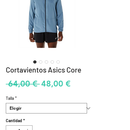
Cortavientos Asics Core
Precio
Precio
 64,00 € 
48,00 €
de
Talla
*
oferta
Cantidad
*