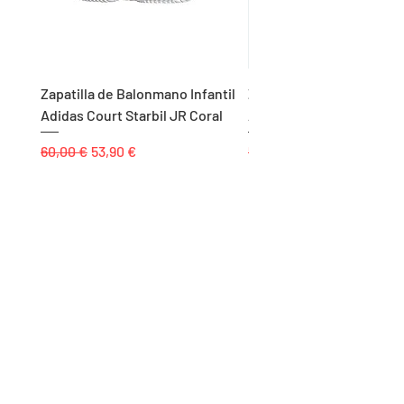
Zapatilla de Balonmano Infantil
Zapatilla de Balonmano I
Adidas Court Starbil JR Coral
Adidas Ligra 8 K Blanco
Precio
Precio de oferta
Precio
60,00 €
53,90 €
55,00 €
Páginas
Inicio
Tienda
Proyectos
Contacto