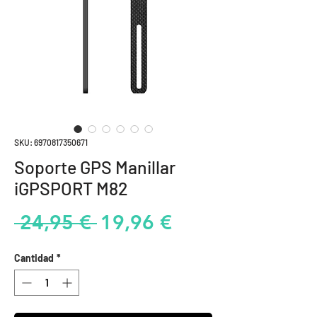
SKU: 6970817350671
Soporte GPS Manillar
iGPSPORT M82
Precio
Precio
 24,95 € 
19,96 €
de
Cantidad
*
oferta