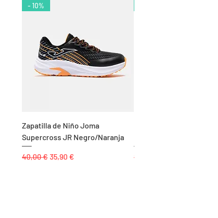
- 10%
- 11%
Zapatilla de Niño Joma
Chándal de Hombre Adid
Supercross JR Negro/Naranja
Bandas Algodón Marino
Precio
Precio de oferta
Precio
40,00 €
35,90 €
85,00 €
Páginas