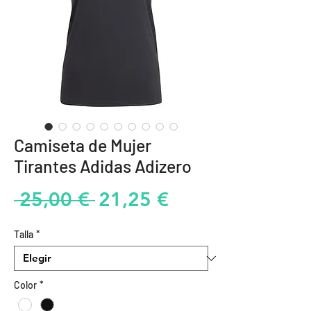
Camiseta de Mujer
Tirantes Adidas Adizero
Precio
Precio
 25,00 € 
21,25 €
de
Talla
*
oferta
Color
*