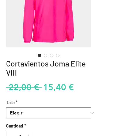
Cortavientos Joma Elite
VIII
Precio
Precio
 22,00 € 
15,40 €
de
Talla
*
oferta
Cantidad
*