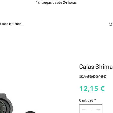
*Entregas desde 24 horas
DOOR
NUTRICIÓN E HIDRATRACIÓN
TRAINING
Calas Shim
SKU: 4550170646967
Pr
12,15 €
Cantidad
*