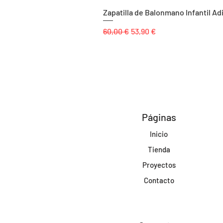
Zapatilla de Balonmano Infantil Ad
Precio
Precio de oferta
60,00 €
53,90 €
Páginas
Inicio
Tienda
Proyectos
Contacto