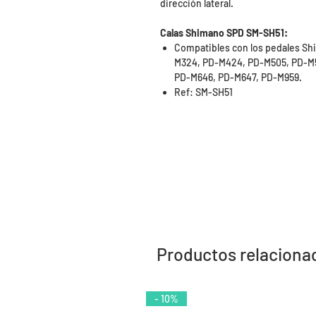
dirección lateral.
Calas Shimano SPD SM-SH51:
Compatibles con los pedales S
M324, PD-M424, PD-M505, PD-M5
PD-M646, PD-M647, PD-M959.
Ref: SM-SH51
Productos relaciona
- 10%