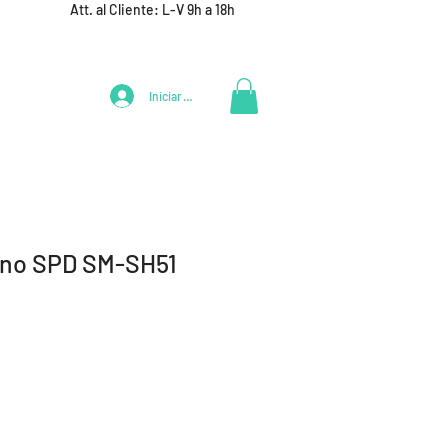
Att. al Cliente: L-V 9h a 18h
Iniciar Sesión
LIFESTYLE
+ DEPORTES
EQUIPAMIENTO EQUIPOS
ano SPD SM-SH51
ecio