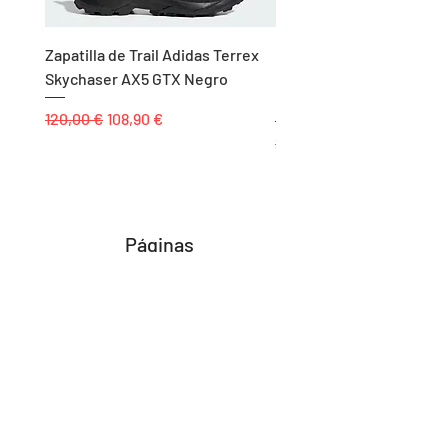
Zapatilla de Trail Adidas Terrex
Rodillera de Niño
Skychaser AX5 GTX Negro
Balonmano/Voleibol Adid
Negro
Precio
Precio de oferta
120,00 €
108,90 €
Precio
25,00 €
Páginas
Inicio
Tienda
Proyectos
Contacto
Formas de Pago