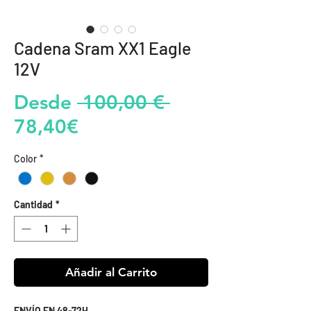
Cadena Sram XX1 Eagle
12V
Precio
Desde
 100,00 € 
Precio
78,40€
de
Color
*
oferta
Cantidad
*
Añadir al Carrito
ENVÍO EN 48-72H