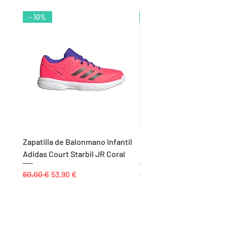
- 10%
- 9%
Zapatilla de Balonmano Infantil
Zapatilla de Balonmano I
Adidas Court Starbil JR Coral
Adidas Ligra 8 K Blanco
Precio
Precio de oferta
Precio
60,00 €
53,90 €
55,00 €