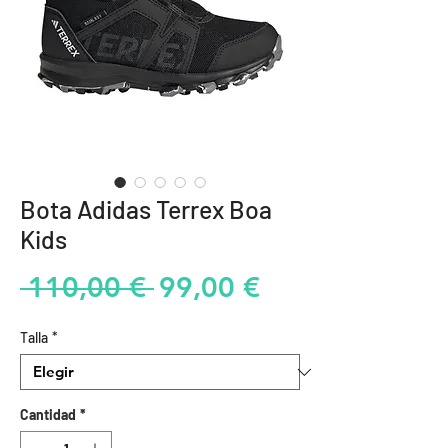
Bota Adidas Terrex Boa
Kids
Precio
Precio
 110,00 € 
99,00 €
de
Talla
*
oferta
Cantidad
*