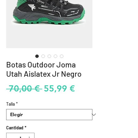
Botas Outdoor Joma
Utah Aislatex Jr Negro
Precio
Precio
 70,00 € 
55,99 €
de
Talla
*
oferta
Cantidad
*